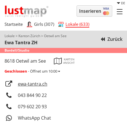
DE
Inserieren
Startseite
Girls (307)
Lokale (633)
Lokale
>
Kanton Zürich
>
Oetwil am See
Zurück
Ewa Tantra ZH
Bordell/Studio
KARTEN
8618 Oetwil am See
ANSICHT
Geschlossen
Öffnet um 10:00
⋅
ewa-tantra.ch
043 844 90 22
079 602 20 93
WhatsApp Chat