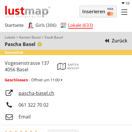
DE
Inserieren
Startseite
Girls (306)
Lokale (633)
Lokale
>
Kanton Basel
>
Stadt Basel
Zurück
Pascha Basel
Saunaclub
Vogesenstrasse 137
KARTEN
ANSICHT
4056 Basel
Geschlossen
Öffnet um 11:00
⋅
pascha-basel.ch
061 322 70 02
Email