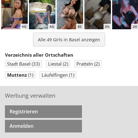
AG
AG
BS
ZH
ZH
Alle 49 Girls in Basel anzeigen
Verzeichnis aller Ortschaften
Stadt Basel
(33)
Liestal
(2)
Pratteln
(2)
LU
AG
BS
ZH
AG
Muttenz
(1)
Läufelfingen
(1)
Werbung verwalten
Registrieren
Anmelden