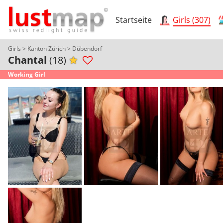
Startseite
Girls (307)
Girls
>
Kanton Zürich
>
Dübendorf
Chantal
(18)
Working Girl