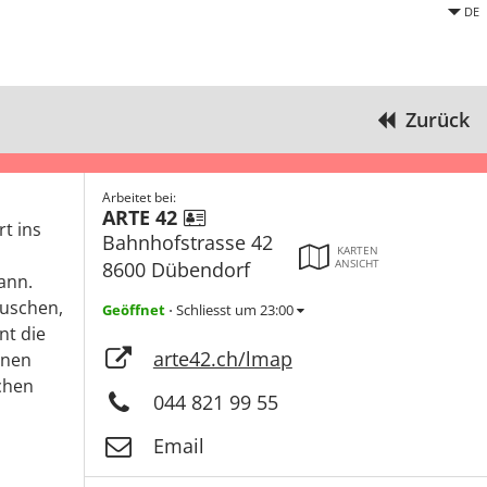
DE
Zurück
Arbeitet bei:
s
ARTE 42
t ins
Bahnhofstrasse 42
KARTEN
ANSICHT
8600 Dübendorf
ann.
äuschen,
Geöffnet
Schliesst um 23:00
⋅
nt die
arte42.ch/lmap
enen
schen
044 821 99 55
Email