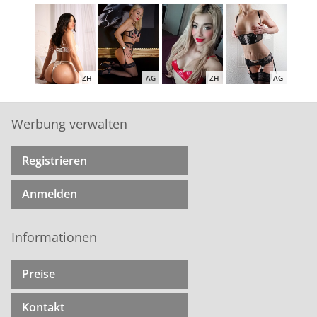
ZH
AG
ZH
AG
Werbung verwalten
Registrieren
BS
LU
LU
ZH
Anmelden
Informationen
ZH
ZH
ZH
AG
Preise
Kontakt