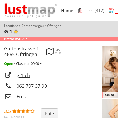
Home
Girls (312)
L
Locations
>
Canton Aargau
>
Oftringen
G 1
Brothel/Studio
Gartenstrasse 1
MAP
4665 Oftringen
VIEW
Open
Closes at 00:00
⋅
g-1.ch
062 797 37 90
Jessica
Email
3.5
Rate
(41 Ratings)