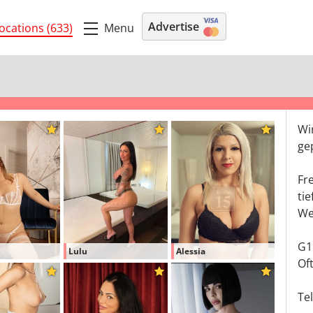
Advertise
Menu
ocations (633)
Wi
ge
Fr
ti
We
G1
Lulu
Alessia
Of
Te