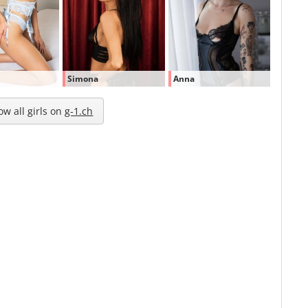
Simona
Anna
ow all girls on
g-1.ch