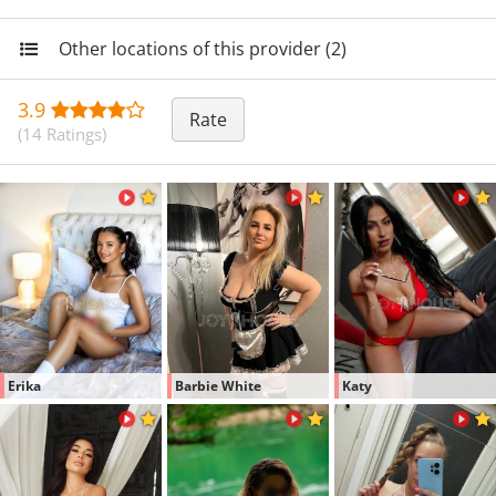
Other locations of this provider (2)
3.9
Rate
(14 Ratings)
Erika
Barbie White
Katy