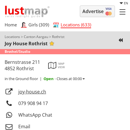
EN
Advertise
Home
Girls (309)
Locations (633)
Locations
>
Canton Aargau
>
Rothrist
Joy House Rothrist
Brothel/Studio
Bernstrasse 211
MAP
VIEW
4852 Rothrist
in the Ground floor
|
Open
Closes at 00:00
⋅
joy-house.ch
079 908 94 17
WhatsApp Chat
Email