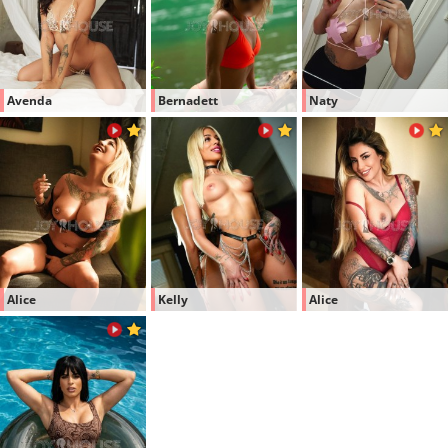
Avenda
Bernadett
Naty
Alice
Kelly
Alice