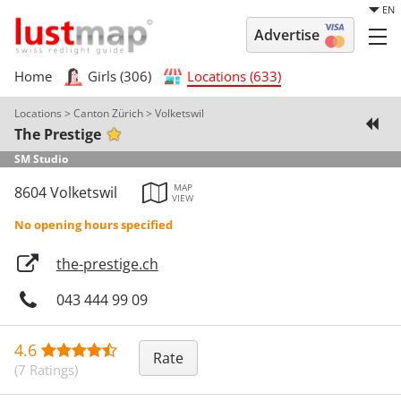
EN
Advertise
Home
Girls (306)
Locations (633)
Locations
>
Canton Zürich
>
Volketswil
The Prestige
SM Studio
MAP
8604 Volketswil
VIEW
No opening hours specified
the-prestige.ch
043 444 99 09
4.6
Rate
(7 Ratings)