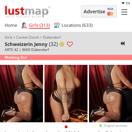
EN
Advertise
Home
Girls (313)
Locations (633)
Girls
>
Canton Zürich
>
Dübendorf
(32)
Schweizerin Jenny
ARTE 42
|
8600 Dübendorf
Working Girl
Original pictures