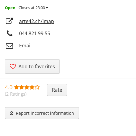
Open
Closes at 23:00
⋅
arte42.ch/lmap
044 821 99 55
Email
Add to favorites
4.0
Rate
(2 Ratings)
Report incorrect information