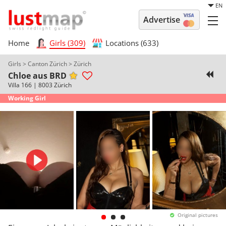
EN
Advertise
Home
Girls (309)
Locations (633)
Girls
>
Canton Zürich
>
Zürich
Chloe aus BRD
Villa 166
|
8003 Zürich
Working Girl
Original pictures