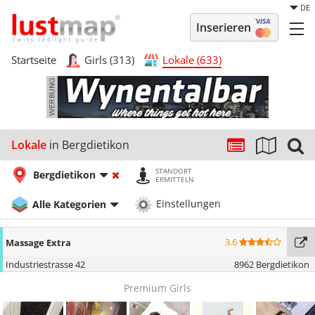
DE
Inserieren
Startseite
Girls (313)
Lokale (633)
Lokale
in Bergdietikon
STANDORT
Bergdietikon
ERMITTELN
Alle Kategorien
Einstellungen
3.6
Massage Extra
Industriestrasse 42
8962 Bergdietikon
Premium Girls