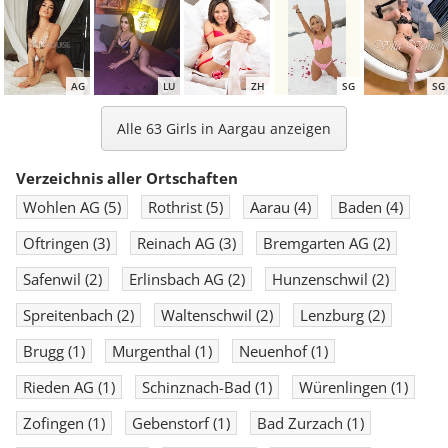
AG
LU
ZH
SG
SG
Alle 63 Girls in Aargau anzeigen
Verzeichnis aller Ortschaften
Wohlen AG
(5)
Rothrist
(5)
Aarau
(4)
Baden
(4)
ZH
AG
ZH
ZH
TG
Oftringen
(3)
Reinach AG
(3)
Bremgarten AG
(2)
Safenwil
(2)
Erlinsbach AG
(2)
Hunzenschwil
(2)
Spreitenbach
(2)
Waltenschwil
(2)
Lenzburg
(2)
Brugg
(1)
Murgenthal
(1)
Neuenhof
(1)
Rieden AG
(1)
Schinznach-Bad
(1)
Würenlingen
(1)
Zofingen
(1)
Gebenstorf
(1)
Bad Zurzach
(1)