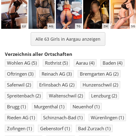
LU
AG
TG
ZH
SG
Alle 63 Girls in Aargau anzeigen
Verzeichnis aller Ortschaften
Wohlen AG
(5)
Rothrist
(5)
Aarau
(4)
Baden
(4)
BS
BS
ZH
BS
ZH
Oftringen
(3)
Reinach AG
(3)
Bremgarten AG
(2)
Safenwil
(2)
Erlinsbach AG
(2)
Hunzenschwil
(2)
Spreitenbach
(2)
Waltenschwil
(2)
Lenzburg
(2)
Brugg
(1)
Murgenthal
(1)
Neuenhof
(1)
Rieden AG
(1)
Schinznach-Bad
(1)
Würenlingen
(1)
Zofingen
(1)
Gebenstorf
(1)
Bad Zurzach
(1)