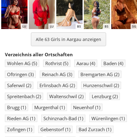
LU
LU
BS
BS
SG
Alle 63 Girls in Aargau anzeigen
Verzeichnis aller Ortschaften
Wohlen AG
(5)
Rothrist
(5)
Aarau
(4)
Baden
(4)
BS
SG
LU
LU
ZH
Oftringen
(3)
Reinach AG
(3)
Bremgarten AG
(2)
Safenwil
(2)
Erlinsbach AG
(2)
Hunzenschwil
(2)
Spreitenbach
(2)
Waltenschwil
(2)
Lenzburg
(2)
Brugg
(1)
Murgenthal
(1)
Neuenhof
(1)
Rieden AG
(1)
Schinznach-Bad
(1)
Würenlingen
(1)
Zofingen
(1)
Gebenstorf
(1)
Bad Zurzach
(1)