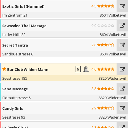
4.5
Exotic Girls I (Hummel)
Im Zentrum 21
8604 Volketswil
0.0
Sawasdee Thai-Massage
In der Höh 32
8604 Volketswil
2.8
Secret Tantra
Sandbüelstrasse 6
8604 Volketswil
4.6
Bar Club Wilden Mann
6
Seestrasse 185
8820 Wädenswil
3.8
Sana Massage
Eidmattstrasse 5
8820 Wädenswil
2.9
Candy Girls
Seestrasse 93
8820 Wädenswil
2.8
La Perle Girls I