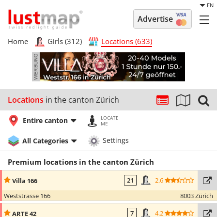
EN
Advertise
Home
Girls (312)
Locations (633)
Locations
in the canton Zürich
LOCATE
Entire canton
ME
All Categories
Settings
Premium locations in the canton Zürich
2.6
Villa 166
21
Weststrasse 166
8003 Zürich
4.2
ARTE 42
7