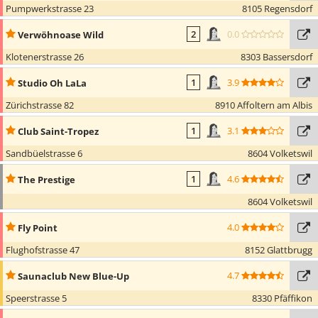
Pumpwerkstrasse 23
8105 Regensdorf
0.0
Verwöhnoase Wild
2
Klotenerstrasse 26
8303 Bassersdorf
3.9
Studio Oh LaLa
1
Zürichstrasse 82
8910 Affoltern am Albis
3.1
Club Saint-Tropez
1
Sandbüelstrasse 6
8604 Volketswil
4.6
The Prestige
1
8604 Volketswil
4.0
Fly Point
Flughofstrasse 47
8152 Glattbrugg
4.7
Saunaclub New Blue-Up
Speerstrasse 5
8330 Pfäffikon