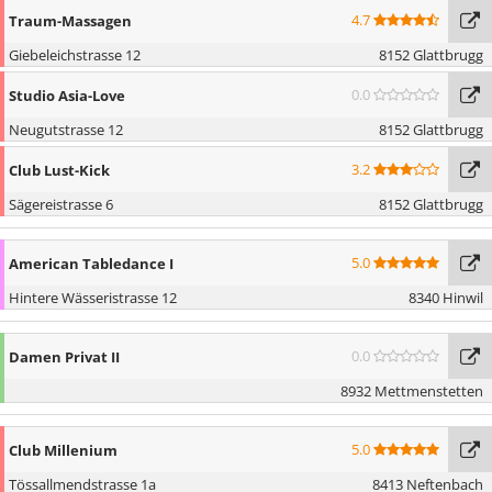
4.7
Traum-Massagen
Giebeleichstrasse 12
8152 Glattbrugg
0.0
Studio Asia-Love
Neugutstrasse 12
8152 Glattbrugg
3.2
Club Lust-Kick
Sägereistrasse 6
8152 Glattbrugg
5.0
American Tabledance I
Hintere Wässeristrasse 12
8340 Hinwil
0.0
Damen Privat II
8932 Mettmenstetten
5.0
Club Millenium
Tössallmendstrasse 1a
8413 Neftenbach