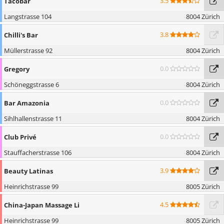
3.5
Tacobar
Langstrasse 104
8004 Zürich
3.8
Chilli's Bar
Müllerstrasse 92
8004 Zürich
0.0
Gregory
Schöneggstrasse 6
8004 Zürich
0.0
Bar Amazonia
Sihlhallenstrasse 11
8004 Zürich
0.0
Club Privé
Stauffacherstrasse 106
8004 Zürich
3.9
Beauty Latinas
Heinrichstrasse 99
8005 Zürich
4.5
China-Japan Massage Li
Heinrichstrasse 99
8005 Zürich