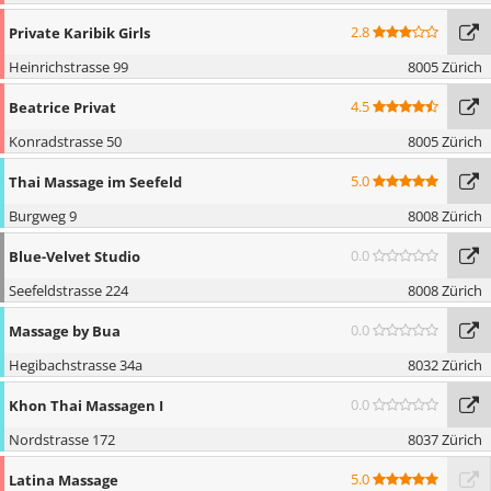
2.8
Private Karibik Girls
Heinrichstrasse 99
8005 Zürich
4.5
Beatrice Privat
Konradstrasse 50
8005 Zürich
5.0
Thai Massage im Seefeld
Burgweg 9
8008 Zürich
0.0
Blue-Velvet Studio
Seefeldstrasse 224
8008 Zürich
0.0
Massage by Bua
Hegibachstrasse 34a
8032 Zürich
0.0
Khon Thai Massagen I
Nordstrasse 172
8037 Zürich
5.0
Latina Massage