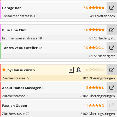
5.0
Garage Bar
Tössallmendstrasse 1
8413 Neftenbach
5.0
Blue Line Club
Brunnenwiesenstrasse 19
8172 Niederglatt
2.0
Tantra Venus Atelier 22
8172 Niederglatt
0.0
Joy House Zürich
6
Zürcherstrasse 72
8102 Oberengstringen
4.5
About Hands Massagen II
Zürcherstrasse 7
8102 Oberengstringen
4.1
Passion Queen
Zürcherstrasse 72
8102 Oberengstringen