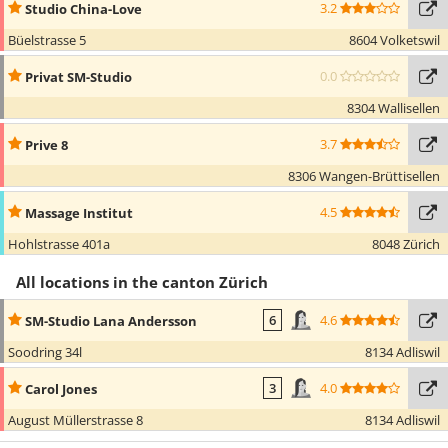
3.2
Studio China-Love
Büelstrasse 5
8604 Volketswil
0.0
Privat SM-Studio
8304 Wallisellen
3.7
Prive 8
8306 Wangen-Brüttisellen
4.5
Massage Institut
Hohlstrasse 401a
8048 Zürich
All locations in the canton Zürich
4.6
SM-Studio Lana Andersson
6
Soodring 34l
8134 Adliswil
4.0
Carol Jones
3
August Müllerstrasse 8
8134 Adliswil