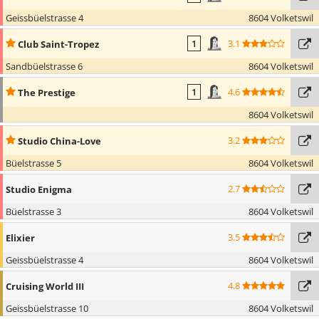
Geissbüelstrasse 4
8604 Volketswil
3.1
Club Saint-Tropez
1
Sandbüelstrasse 6
8604 Volketswil
4.6
The Prestige
1
8604 Volketswil
3.2
Studio China-Love
Büelstrasse 5
8604 Volketswil
2.7
Studio Enigma
Büelstrasse 3
8604 Volketswil
3.5
Elixier
Geissbüelstrasse 4
8604 Volketswil
4.8
Cruising World III
Geissbüelstrasse 10
8604 Volketswil