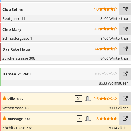
4.0
Club Seline
Reutgasse 11
8406 Winterthur
3.8
Club Mary
Schneidergasse 1
8406 Winterthur
3.4
Das Rote Haus
Zürcherstrasse 308
8406 Winterthur
0.0
Damen Privat I
8633 Wolfhausen
2.6
Villa 166
21
Weststrasse 166
8003 Zürich
4.8
Massage 27a
4
Köchlistrasse 27a
8004 Zürich