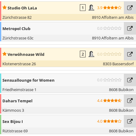
3.9
Studio Oh LaLa
1
Zürichstrasse 82
8910 Affoltern am Albis
0.0
Metropol Club
Zürichstrasse 63c
8910 Affoltern am Albis
0.0
Verwöhnoase Wild
2
Klotenerstrasse 26
8303 Bassersdorf
0.0
Sensuallounge for Women
Friedheimstrasse 1
8608 Bubikon
4.4
Dahars Tempel
Kämmoos 3
8608 Bubikon
4.0
Sex Bijou I
Rütistrasse 69
8608 Bubikon