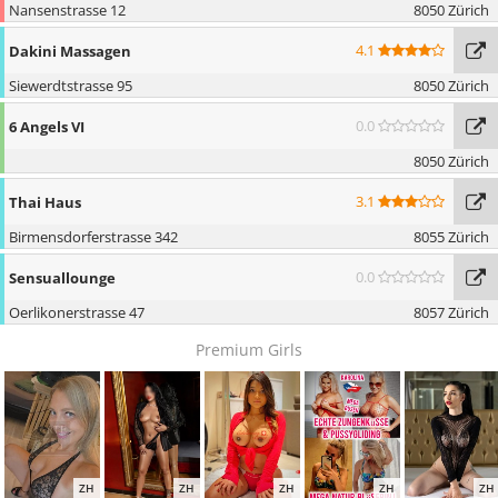
Nansenstrasse 12
8050 Zürich
4.1
Dakini Massagen
Siewerdtstrasse 95
8050 Zürich
0.0
6 Angels VI
8050 Zürich
3.1
Thai Haus
Birmensdorferstrasse 342
8055 Zürich
0.0
Sensuallounge
Oerlikonerstrasse 47
8057 Zürich
Premium Girls
ZH
ZH
ZH
ZH
ZH