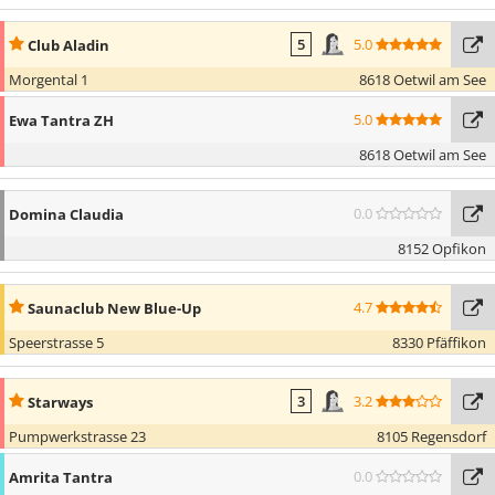
5.0
Club Aladin
5
Morgental 1
8618 Oetwil am See
5.0
Ewa Tantra ZH
8618 Oetwil am See
0.0
Domina Claudia
8152 Opfikon
4.7
Saunaclub New Blue-Up
Speerstrasse 5
8330 Pfäffikon
3.2
Starways
3
Pumpwerkstrasse 23
8105 Regensdorf
0.0
Amrita Tantra