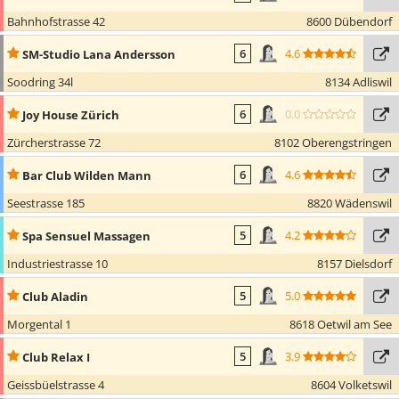
Bahnhofstrasse 42
8600 Dübendorf
4.6
SM-Studio Lana Andersson
6
Soodring 34l
8134 Adliswil
0.0
Joy House Zürich
6
Zürcherstrasse 72
8102 Oberengstringen
4.6
Bar Club Wilden Mann
6
Seestrasse 185
8820 Wädenswil
4.2
Spa Sensuel Massagen
5
Industriestrasse 10
8157 Dielsdorf
5.0
Club Aladin
5
Morgental 1
8618 Oetwil am See
3.9
Club Relax I
5
Geissbüelstrasse 4
8604 Volketswil