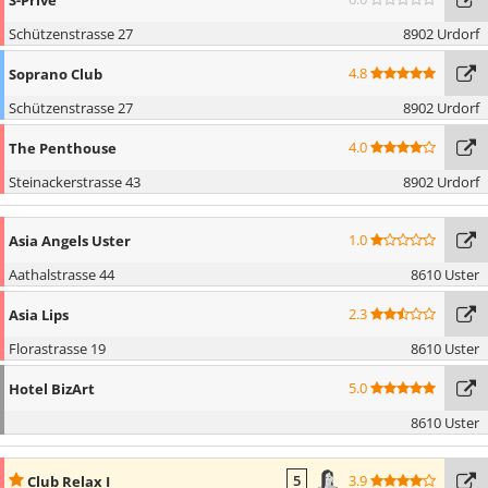
Schützenstrasse 27
8902 Urdorf
4.8
Soprano Club
Schützenstrasse 27
8902 Urdorf
4.0
The Penthouse
Steinackerstrasse 43
8902 Urdorf
1.0
Asia Angels Uster
Aathalstrasse 44
8610 Uster
2.3
Asia Lips
Florastrasse 19
8610 Uster
5.0
Hotel BizArt
8610 Uster
3.9
Club Relax I
5