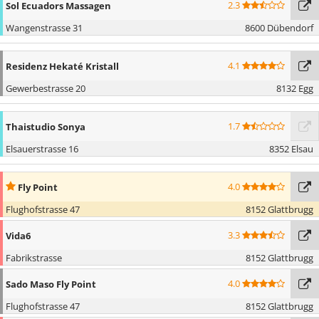
2.3
Sol Ecuadors Massagen
Wangenstrasse 31
8600 Dübendorf
4.1
Residenz Hekaté Kristall
Gewerbestrasse 20
8132 Egg
1.7
Thaistudio Sonya
Elsauerstrasse 16
8352 Elsau
4.0
Fly Point
Flughofstrasse 47
8152 Glattbrugg
3.3
Vida6
Fabrikstrasse
8152 Glattbrugg
4.0
Sado Maso Fly Point
Flughofstrasse 47
8152 Glattbrugg