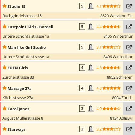
4.1
Studio 15
5
Buchgrindelstrasse 15
8620 Wetzikon ZH
4.4
Lustpoint Girls - Bordell
5
Untere Schöntalstrasse 1a
8406 Winterthur
3.1
Man like Girl Studio
5
Untere Schöntalstrasse 1a
8406 Winterthur
4.6
EDEN Girls
4
Zürcherstrasse 33
8952 Schlieren
4.8
Massage 27a
4
Köchlistrasse 27a
8004 Zürich
4.0
Carol Jones
3
August Müllerstrasse 8
8134 Adliswil
3.2
Starways
3