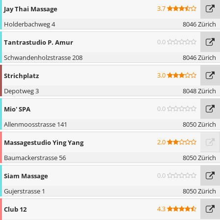
3.7
Jay Thai Massage
Holderbachweg 4
8046 Zürich
0.0
Tantrastudio P. Amur
Schwandenholzstrasse 208
8046 Zürich
3.0
Strichplatz
Depotweg 3
8048 Zürich
0.0
Mio' SPA
Allenmoosstrasse 141
8050 Zürich
2.0
Massagestudio Ying Yang
Baumackerstrasse 56
8050 Zürich
0.0
Siam Massage
Gujerstrasse 1
8050 Zürich
4.3
Club 12