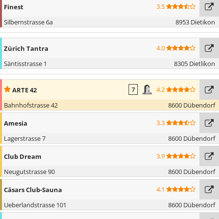
3.5
Finest
Silbernstrasse 6a
8953 Dietikon
4.0
Zürich Tantra
Säntisstrasse 1
8305 Dietlikon
4.2
ARTE 42
7
Bahnhofstrasse 42
8600 Dübendorf
3.3
Amesia
Lagerstrasse 7
8600 Dübendorf
3.9
Club Dream
Neugutstrasse 90
8600 Dübendorf
4.1
Cäsars Club-Sauna
Ueberlandstrasse 101
8600 Dübendorf