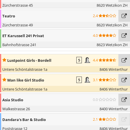
Zürcherstrasse 45
8620 Wetzikon ZH
2.4
Teatro
Zürcherstrasse 49
8620 Wetzikon ZH
4.0
ET Karussell 241 Privat
Bahnhofstrasse 241
8623 Wetzikon ZH
4.4
Lustpoint Girls - Bordell
5
Untere Schöntalstrasse 1a
8406 Winterthur
3.1
Man like Girl Studio
5
Untere Schöntalstrasse 1a
8406 Winterthur
0.0
Asia Studio
Walkestrasse 26
8400 Winterthur
2.1
Dandara's Bar & Studio
Poststrasse 12
8406 Winterthur