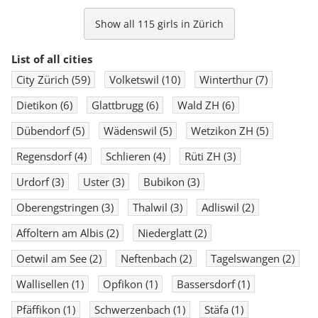
Show all 115 girls in Zürich
List of all cities
City Zürich
(59)
Volketswil
(10)
Winterthur
(7)
ZH
ZH
ZH
ZH
ZH
Dietikon
(6)
Glattbrugg
(6)
Wald ZH
(6)
Dübendorf
(5)
Wädenswil
(5)
Wetzikon ZH
(5)
Regensdorf
(4)
Schlieren
(4)
Rüti ZH
(3)
Urdorf
(3)
Uster
(3)
Bubikon
(3)
Oberengstringen
(3)
Thalwil
(3)
Adliswil
(2)
Affoltern am Albis
(2)
Niederglatt
(2)
Oetwil am See
(2)
Neftenbach
(2)
Tagelswangen
(2)
Wallisellen
(1)
Opfikon
(1)
Bassersdorf
(1)
Pfäffikon
(1)
Schwerzenbach
(1)
Stäfa
(1)